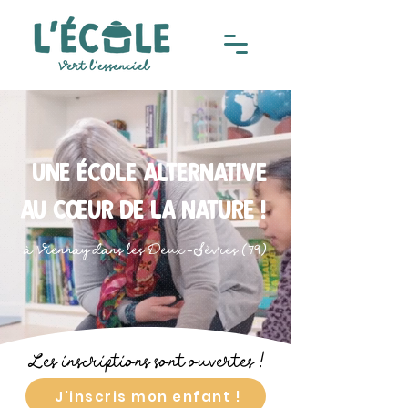
Une école alternative
au cœur de la nature !
à Viennay dans les Deux-Sèvres (79)
Les inscriptions sont ouvertes !
J'inscris mon enfant !