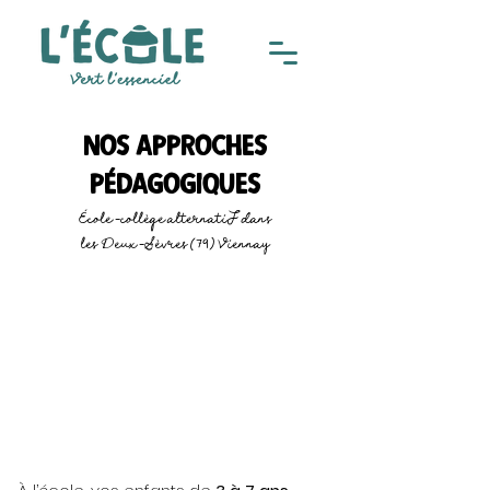
NoS approches
pédagogiques
École-collège alternatiF dans
les Deux-Sèvres (79) Viennay
3-7 ans
“Éveil et découverte”