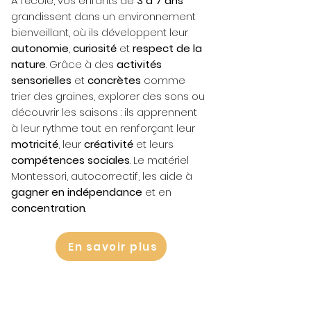
À l’école, vos enfants de
3 à 7 ans
grandissent dans un environnement
bienveillant, où ils développent leur
autonomie
,
curiosité
et
respect de la
nature
. Grâce à des
activités
sensorielles
et
concrètes
comme
trier des graines, explorer des sons ou
découvrir les saisons : ils apprennent
à leur rythme tout en renforçant leur
motricité
, leur
créativité
et leurs
compétences sociales
. Le matériel
Montessori, autocorrectif, les aide à
gagner en indépendance
et en
concentration
.
En savoir plus