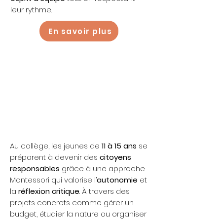
leur rythme.
En savoir plus
11-15 ans
“Autonomie
et projets”
Au collège, les jeunes de
11 à 15 ans
se
préparent à devenir des
citoyens
responsables
grâce à une approche
Montessori qui valorise l’
autonomie
et
la
réflexion critique
. À travers des
projets concrets comme gérer un
budget, étudier la nature ou organiser