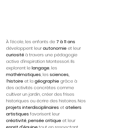
7-11 ans
“Approfondissement
et exploration”
À l’école, les enfants de
7 à 11 ans
développent leur
autonomie
et leur
curiosité
à travers une pédagogie
active d’inspiration Montessori. Ils
explorent le
langage
,
les
mathématiques
, les
sciences,
l’
histoire
et la
géographie
grâce à
des activités concrètes comme
cultiver un jardin, créer des frises
historiques ou écrire des histoires. Nos
projets interdisciplinaires
et
ateliers
artistiques
favorisent leur
créativité
,
pensée critique
et leur
esprit d’équipe
tout en respectant