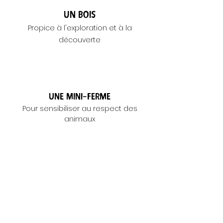
Un bois
Propice à l'exploration et à la
découverte
Une mini-ferme
Pour sensibiliser au respect des
animaux
Un verger
Pour comprendre les cycles de la
nature
et les saisons